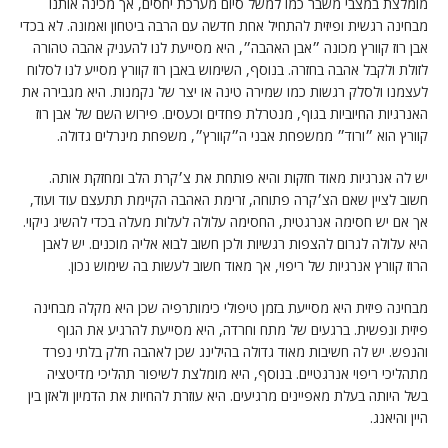
מומלצת במצבי משבר כמו למשל סיום מערכת יחסים, אך מכינה אותנו
מבחינה רגשית ופיזית להתחיל אחת חדשה עם הרבה ביטחון ואמונה. לא בכדי
אבן רוז קוורץ מכונה ״אבן האהבה״, היא מסייעת לנו להעניק אהבה טהורה
לזולת ולקבל אהבה בחזרה. בנוסף, השימוש באבן רוז קוורץ מסייע לנו לסלוח
לעצמנו ולסלק רגשות כמו שמירה טינה או יצר של נקמנות. היא מגבירה את
האנרגיות החיוביות בגוף, מנטרלת פחדים וכעסים. פירוש השם של אבן רוז
קוורץ הוא ״ורוד״ ממשפחת אבני ה״קוורץ״, משפחת מינרלים גדולה.
יש לה אנרגיות מאוד חזקות והיא פותחת את צ׳קרת הלב ומחזקת אותה.
חשוב לציין שאם הצ׳קרה פתוחה, זרימת האהבה הקיימת תתעצם עוד ועוד,
אך אם יש חסימה אנרגטית, החסימה עלולה לעלות מעלה בכדי להשיג ניקוי.
היא עלולה לגרום להצפות רגשיות ולכן חשוב לבוא אליה מוכנים. יש לאבן
הרוז קוורץ אנרגיות של ריפוי, אך מאוד חשוב לעשות בה שימוש נכון.
מבחינה פיזית היא מסייעת בזמן טיפולי כימותרפיה שכן היא מקלה מבחינה
פיזית ונפשית. ברגעים של מתח וחרדה, היא מסייעת להרגיע את הגוף
והנפש. יש לה חשיבות מאוד גדולה בהילינג שכן לאהבה חלק בלתי נפרד
מתהליכי ריפוי אנרגטיים. בנוסף, היא מומלצת לשיפור תהליכי מדיטציה
בשל היותה בעלת מאפיינים מרגיעים. היא עוזרת להחיות את הדמיון ולאזן בין
היין והיאנג.