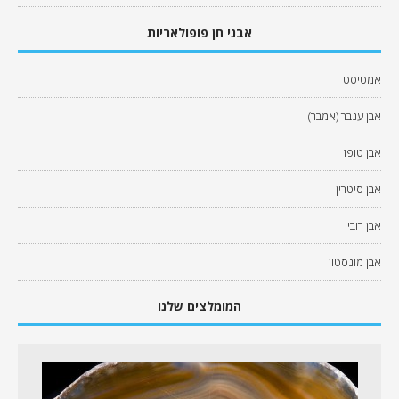
אבני חן פופולאריות
אמטיסט
אבן ענבר (אמבר)
אבן טופז
אבן סיטרין
אבן רובי
אבן מונסטון
המומלצים שלנו