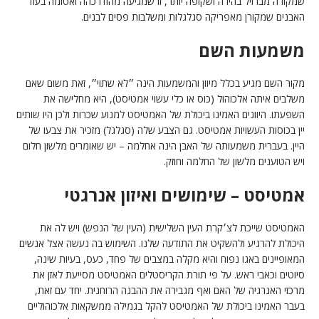
שמקורה מברזיל בהירה ושקופה יותר, זו שמגיעה מהודו כהה ואטומה בעוד
האבנים שמקורן מאפריקה סגלגלות ומשלבות פסים לבנים.
משמעות השם
מקור השם מגיע בכלל מיוון והמשמעות הינה ״לא שתוי״, זאת משום שאם
משלבים איתה אלכוהול (כוס או כלי עשוי אמטיסט), היא מחלישה את
השפעתו. היוונים האמינו ביכולת של האמטיסט למנוע שכרות ולכן היו שותים
יין בכוסות העשויות אמטיסט. גם הצבע שלה (סגלגל) מזכיר את צבעו של
היין. בעברית משמעותה של האבן הינה אחלמה – יש שאומרים מלשון חלום
ויש הטוענים מלשון של החלמה וחוזק.
אמטיסט – שימושים ואיזון אנרגטי
האמטיסט שייכת לצ׳קרת העין השלישית (העין של הנפש) ויש לה את
היכולת להרגיע ולהשקיט את התודעה שלנו. השימוש בה נעשה אצל אנשים
המאופיינים באגו נפוח והיא מקלה במצבים של פחד, כעס, בעיות שינה,
סיוטים וכאבי ראש. על פי תורת הקריסטלים האמטיסט מסייעת לאזן את
מרכזי האנרגיה של האם ואף מגבירה את ההבנה הרוחנית. יחד עם זאת,
בעבר האמינו ביכולת של האמטיסט להקל בגמילה ממשקאות אלכוהוליים