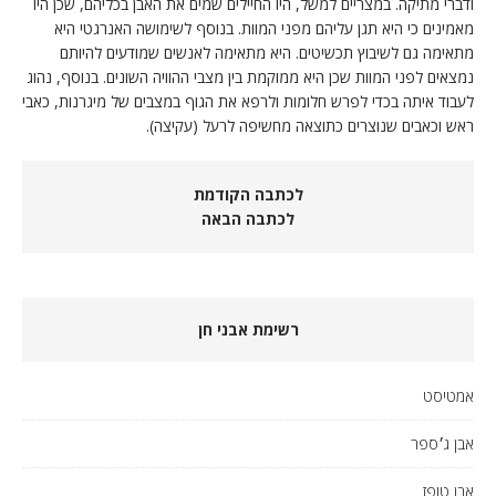
ודברי מתיקה. במצריים למשל, היו החיילים שמים את האבן בכליהם, שכן היו
מאמינים כי היא תגן עליהם מפני המוות. בנוסף לשימושה האנרגטי היא
מתאימה גם לשיבוץ תכשיטים. היא מתאימה לאנשים שמודעים להיותם
נמצאים לפני המוות שכן היא ממוקמת בין מצבי ההוויה השונים. בנוסף, נהוג
לעבוד איתה בכדי לפרש חלומות ולרפא את הגוף במצבים של מיגרנות, כאבי
ראש וכאבים שנוצרים כתוצאה מחשיפה לרעל (עקיצה).
לכתבה הקודמת
לכתבה הבאה
רשימת אבני חן
אמטיסט
אבן ג׳ספר
אבן טופז