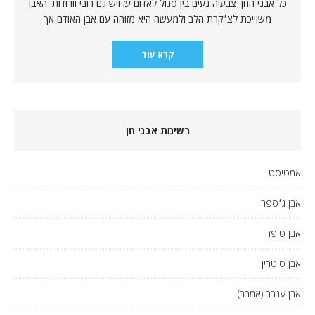
כל אבני החן. צבעיה נעים בין סגול לאדום עז ויש גם רובי וורודות. האבן
משוייכת לצ׳קרת הלב ולמעשה היא מזוהה עם אבן האודם אך
קרא עוד
רשימת אבני חן
אמטיסט
אבן ג׳ספר
אבן טופז
אבן סיטרין
אבן ענבר (אמבר)