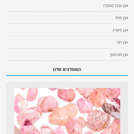
אבן ענבר (אמבר)
אבן טופז
אבן סיטרין
אבן רובי
אבן מונסטון
המומלצים שלנו