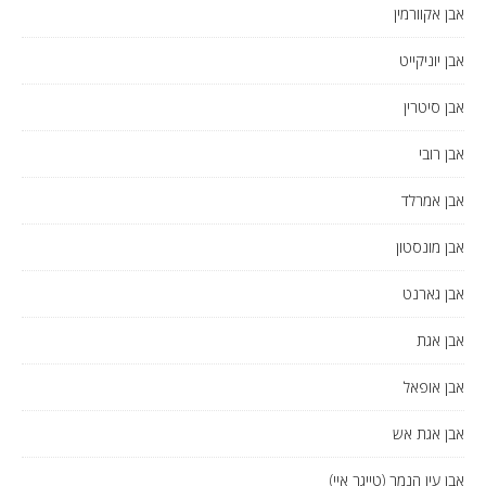
אבן אקוורמין
אבן יוניקייט
אבן סיטרין
אבן רובי
אבן אמרלד
אבן מונסטון
אבן גארנט
אבן אגת
אבן אופאל
אבן אגת אש
אבן עין הנמר (טייגר איי)