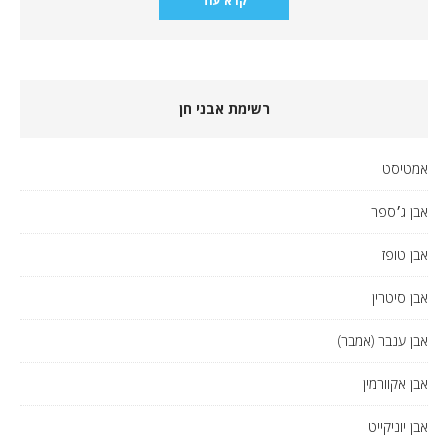
קרא עוד
רשימת אבני חן
אמטיסט
אבן ג׳ספר
אבן טופז
אבן סיטרין
אבן ענבר (אמבר)
אבן אקוורמין
אבן יוניקייט