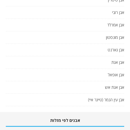
אבן רובי
אבן אמרלד
אבן מונסטון
אבן גארנט
אבן אגת
אבן אופאל
אבן אגת אש
אבן עין הנמר (טייגר איי)
אבנים לפי מזלות