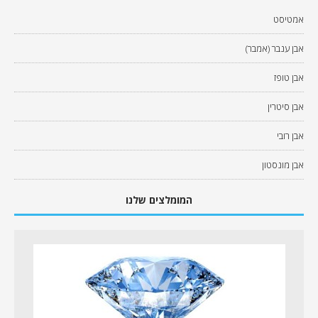
אמטיסט
אבן ענבר (אמבר)
אבן טופז
אבן סיטרין
אבן רובי
אבן מונסטון
המומלצים שלנו