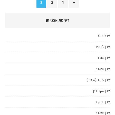
3
2
1
«
רשימת אבני חן
אמטיסט
אבן ג׳ספר
אבן טופז
אבן סיטרין
אבן ענבר (אמבר)
אבן אקוורמין
אבן יוניקייט
אבן סיטרין