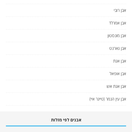
אבן רובי
אבן אמרלד
אבן מונסטון
אבן גארנט
אבן אגת
אבן אופאל
אבן אגת אש
אבן עין הנמר (טייגר איי)
אבנים לפי מזלות